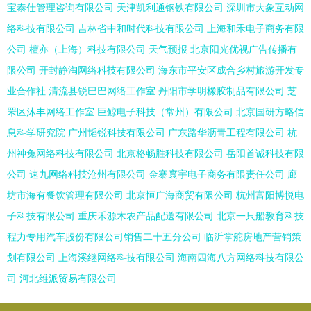
宝泰仕管理咨询有限公司
天津凯利通钢铁有限公司
深圳市大象互动网
络科技有限公司
吉林省中和时代科技有限公司
上海和禾电子商务有限
公司
檀亦（上海）科技有限公司
天气预报
北京阳光优视广告传播有
限公司
开封静淘网络科技有限公司
海东市平安区成合乡村旅游开发专
业合作社
清流县锐巴巴网络工作室
丹阳市学明橡胶制品有限公司
芝
罘区沐丰网络工作室
巨鲸电子科技（常州）有限公司
北京国研方略信
息科学研究院
广州韬锐科技有限公司
广东路华沥青工程有限公司
杭
州神兔网络科技有限公司
北京格畅胜科技有限公司
岳阳首诚科技有限
公司
速九网络科技沧州有限公司
金寨寰宇电子商务有限责任公司
廊
坊市海有餐饮管理有限公司
北京恒广海商贸有限公司
杭州富阳博悦电
子科技有限公司
重庆禾源木农产品配送有限公司
北京一只船教育科技
程力专用汽车股份有限公司销售二十五分公司
临沂掌舵房地产营销策
划有限公司
上海溪继网络科技有限公司
海南四海八方网络科技有限公
司
河北维派贸易有限公司