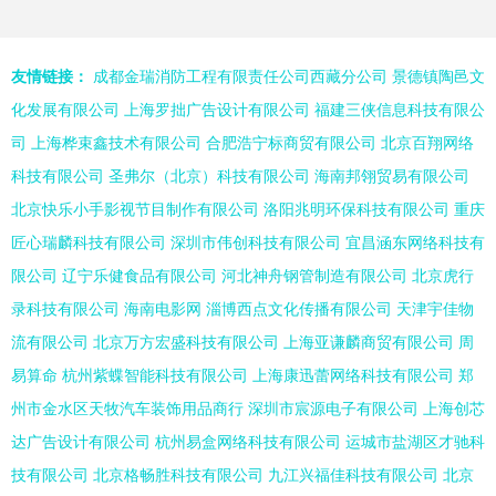
友情链接：
成都金瑞消防工程有限责任公司西藏分公司
景德镇陶邑文
化发展有限公司
上海罗拙广告设计有限公司
福建三侠信息科技有限公
司
上海桦束鑫技术有限公司
合肥浩宁标商贸有限公司
北京百翔网络
科技有限公司
圣弗尔（北京）科技有限公司
海南邦翎贸易有限公司
北京快乐小手影视节目制作有限公司
洛阳兆明环保科技有限公司
重庆
匠心瑞麟科技有限公司
深圳市伟创科技有限公司
宜昌涵东网络科技有
限公司
辽宁乐健食品有限公司
河北神舟钢管制造有限公司
北京虎行
录科技有限公司
海南电影网
淄博西点文化传播有限公司
天津宇佳物
流有限公司
北京万方宏盛科技有限公司
上海亚谦麟商贸有限公司
周
易算命
杭州紫蝶智能科技有限公司
上海康迅蕾网络科技有限公司
郑
州市金水区天牧汽车装饰用品商行
深圳市宸源电子有限公司
上海创芯
达广告设计有限公司
杭州易盒网络科技有限公司
运城市盐湖区才驰科
技有限公司
北京格畅胜科技有限公司
九江兴福佳科技有限公司
北京